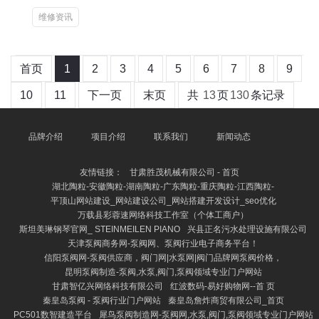
维修资讯
首页
1
2
3
4
5
6
7
8
9
10
11
下一页
末页
共
13
页
130
条记录
品牌介绍
项目介绍
联系我们
新闻动态
友情链接：
甘肃胜茂机械有限公司 - 首页
湖北陶粒-安徽陶粒-湖南陶粒-广东陶粒-重庆陶粒-江西陶粒-
平顶山网站建设_网站建设公司_网站搭建开发设计_seo优化
万载县彩蓉速网络科技工作室（个体工商户）
斯坦美琳钢琴官网_ STEINMEILEN PIANO
兴县正名污水处理设施有限公司
天津泵阀商务网-泵阀网、泵阀行业电子商务平台！
信阳泵阀网-泵阀供应商，阀门网|水泵网|阀门品牌网泵阀价格，
昆明泵阀制造-泵阀,水泵,阀门,泵阀领域专业门户网站
甘肃智亿兴网络科技有限公司
红波数码-易好购物网--首 页
秦皇岛泵阀 - 泵阀行业门户网站
秦皇岛詹炸商贸有限公司_首页
PC501数智建造平台
犀鸟泵阀制造网-泵阀网,水泵,阀门,泵阀领域专业门户网站