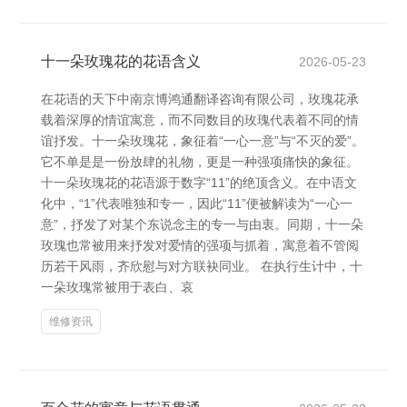
十一朵玫瑰花的花语含义
2026-05-23
在花语的天下中南京博鸿通翻译咨询有限公司，玫瑰花承
载着深厚的情谊寓意，而不同数目的玫瑰代表着不同的情
谊抒发。十一朵玫瑰花，象征着“一心一意”与“不灭的爱”。
它不单是是一份放肆的礼物，更是一种强项痛快的象征。
十一朵玫瑰花的花语源于数字“11”的绝顶含义。在中语文
化中，“1”代表唯独和专一，因此“11”便被解读为“一心一
意”，抒发了对某个东说念主的专一与由衷。同期，十一朵
玫瑰也常被用来抒发对爱情的强项与抓着，寓意着不管阅
历若干风雨，齐欣慰与对方联袂同业。 在执行生计中，十
一朵玫瑰常被用于表白、哀
维修资讯