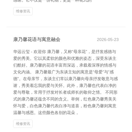
感谢。它不仅是一份礼物，更是一种花式的
维修资讯
康乃馨花语与寓意融会
2026-05-23
华远云玺 - 欢迎你 康乃馨，又称“母亲花”，是抒发感德与
爱的秀美。它以其柔软的颜色和优雅的姿态，深受东谈主
们酷好。康乃馨的花语丰富而深远，承载着深厚的情感与
文化内涵。 康乃馨最广为东谈主知的寓意是“母爱”与“感
德”。在母亲节，东谈主们常以康乃馨向母亲抒发敬意与感
谢，秀美着忘我的爱与关怀。此外，康乃馨也代表白净的
爱与尊敬，常用于抒发对长者或师长的敬仰之情。 不同形
式的康乃馨还蕴含不同的含义。举例，红色康乃馨秀美关
怀与爱，白色康乃馨代表白净与道喜，粉色康乃馨则寓意
温馨与感恩。这些颜色各别的花朵，
维修资讯