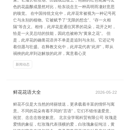
朵。它滋长在坟场、田园或山坡上，艳丽的红色花瓣与玄
色的花蕊酿成显然对比，给东说念主一种高明而凄好意思
的嗅觉。 在中国传统文化中，此岸花常被视为一种记号死
亡与永别的植物。它被赋予了“无限的想念”、“存一火相
隔”等含义。相传，此岸花是通往冥界的花朵，花开之时，
恰是一火灵总结的技能，因此也被称为“黄泉之花”。 但
是，此岸花的确凿花语并不单是是追到与永别。它还记号
着但愿与壮盛。在释教文化中，此岸花代表“此岸”，即从
祸殃的此岸到达解放的此岸，寓意着心灵
新闻动态
鲜花花语大全
2026-05-22
鲜花不仅是大当然的绮丽馈送，更承载着丰富的情怀与寓
意。不同的花朵有着不同的“言语”，它们不错传递爱意、
祝贺、念念念致使歉意。 北京业学珉科贸有限公司 玫瑰是
爱情的象征，红玫瑰代表强横的爱，白玫瑰象征纯洁，黄