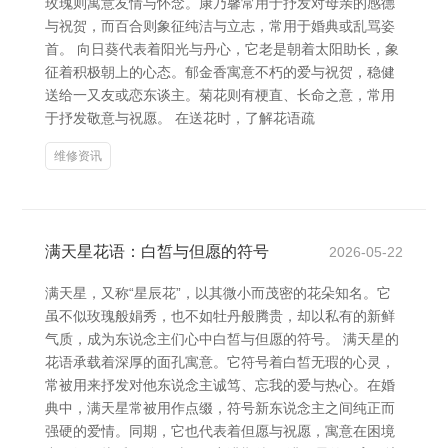
玫瑰则寓意友情与怀念。康乃馨常用于抒发对母亲的感德
与祝贺，而百合则象征纯洁与立志，常用于婚典或乱骂姿
首。 向日葵代表着阳光与丹心，它老是朝着太阳助长，象
征着积极朝上的心态。郁金香寓意不朽的爱与祝贺，稳健
送给一又友或恋东谈主。菊花则有梗直、长命之意，常用
于抒发敬意与祝愿。 在送花时，了解花语疏
维修资讯
满天星花语：白皙与但愿的符号
2026-05-22
满天星，又称“星辰花”，以其微小而茂密的花朵知名。它
虽不似玫瑰般娟秀，也不如牡丹般腾贵，却以私有的新鲜
气质，成为东说念主们心中白皙与但愿的符号。 满天星的
花语承载着深厚的面孔寓意。它符号着白皙无瑕的心灵，
常被用来抒发对他东说念主诚笃、忘我的爱与热心。在婚
典中，满天星常被用作点缀，符号新东说念主之间纯正而
强硬的爱情。同期，它也代表着但愿与祝愿，寓意在困境