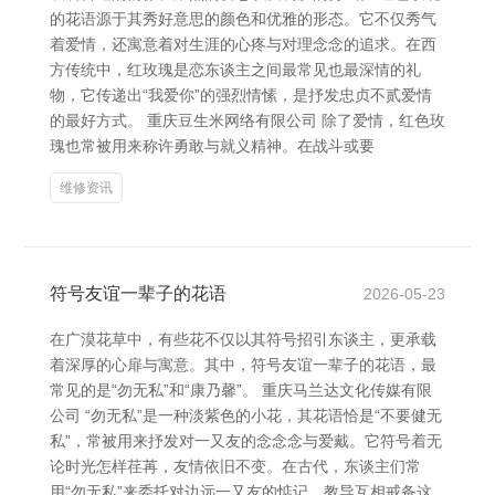
的花语源于其秀好意思的颜色和优雅的形态。它不仅秀气
着爱情，还寓意着对生涯的心疼与对理念念的追求。在西
方传统中，红玫瑰是恋东谈主之间最常见也最深情的礼
物，它传递出“我爱你”的强烈情愫，是抒发忠贞不贰爱情
的最好方式。 重庆豆生米网络有限公司 除了爱情，红色玫
瑰也常被用来称许勇敢与就义精神。在战斗或要
维修资讯
符号友谊一辈子的花语
2026-05-23
在广漠花草中，有些花不仅以其符号招引东谈主，更承载
着深厚的心扉与寓意。其中，符号友谊一辈子的花语，最
常见的是“勿无私”和“康乃馨”。 重庆马兰达文化传媒有限
公司 “勿无私”是一种淡紫色的小花，其花语恰是“不要健无
私”，常被用来抒发对一又友的念念念与爱戴。它符号着无
论时光怎样荏苒，友情依旧不变。在古代，东谈主们常
用“勿无私”来委托对边远一又友的惦记，教导互相戒备这