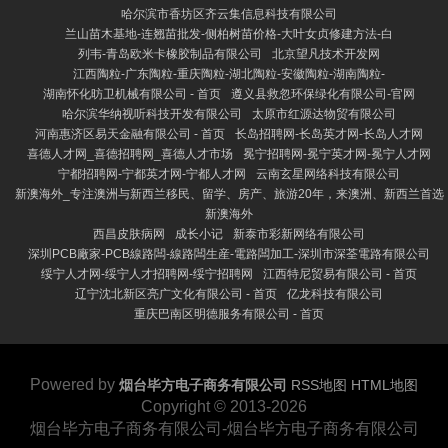
哈尔滨市香坊区齐云集信息科技有限公司
兰山苗木基地-连翘苗批发-侧柏树苗价格-大叶女贞修建方法-白
列韦-青岛欧米卡橡胶制品有限公司
北京望凡技术开发网
江西陶粒-广东陶粒-重庆陶粒-湖北陶粒-安徽陶粒-湖南陶粒-
湖南怀化昉卫机械有限公司 - 首页
遵义县救忽环保绿化有限公司-官网
哈尔滨华纳视听科技开发有限公司
太原市红源达物贸有限公司
河南惠济区易天金融有限公司 - 首页
长岛招聘网-长岛英才网-长岛人才网
喜德人才网_喜德招聘网_喜德人才市场
冕宁招聘网-冕宁英才网-冕宁人才网
宁都招聘网-宁都英才网-宁都人才网
云南玄星网络科技有限公司
新澳海外_专注澳洲与新西兰移民、留学、房产、旅游20年，来澳洲、新西兰首选
新澳海外
西昌皮肤病网
成长小记
新泰市彩新网络有限公司
深圳PCB廠家-PCB線路闆-線路闆生産-電路闆加工-深圳市深荃電路有限公司
绥宁人才网-绥宁人才招聘网-绥宁招聘网
江西特尼贸易有限公司 - 首页
辽宁沈北新区亮广文化有限公司 - 首页
亿龙科技有限公司
重庆巴南区明德服务有限公司 - 首页
Powered by
烟台毕方电子商务有限公司
RSS地图
HTML地图
Copyright
© 2013-2026
烟台毕方电子商务有限公司-烟台毕方电子商务有限公司