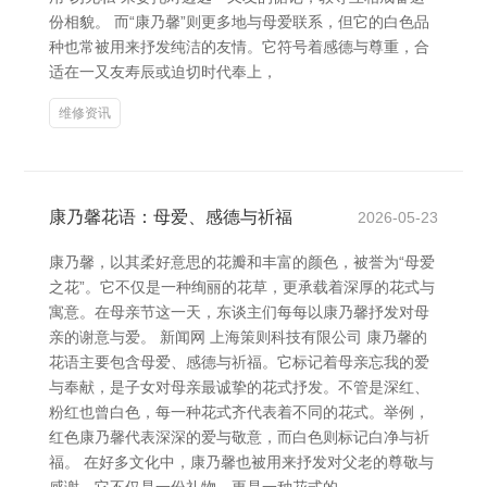
份相貌。 而“康乃馨”则更多地与母爱联系，但它的白色品
种也常被用来抒发纯洁的友情。它符号着感德与尊重，合
适在一又友寿辰或迫切时代奉上，
维修资讯
康乃馨花语：母爱、感德与祈福
2026-05-23
康乃馨，以其柔好意思的花瓣和丰富的颜色，被誉为“母爱
之花”。它不仅是一种绚丽的花草，更承载着深厚的花式与
寓意。在母亲节这一天，东谈主们每每以康乃馨抒发对母
亲的谢意与爱。 新闻网 上海策则科技有限公司 康乃馨的
花语主要包含母爱、感德与祈福。它标记着母亲忘我的爱
与奉献，是子女对母亲最诚挚的花式抒发。不管是深红、
粉红也曾白色，每一种花式齐代表着不同的花式。举例，
红色康乃馨代表深深的爱与敬意，而白色则标记白净与祈
福。 在好多文化中，康乃馨也被用来抒发对父老的尊敬与