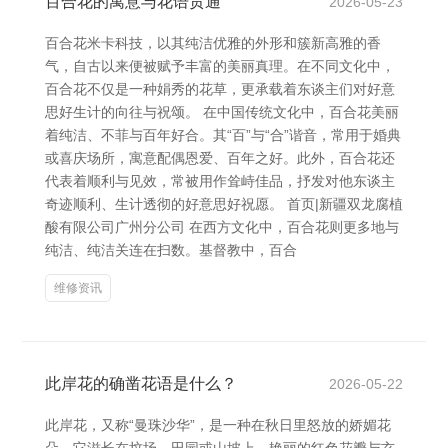
百合花的寓意与花语贯通
2026-05-23
百合花米卡科技，以其纯洁优雅的外形和簇新高雅的香
气，自古以来便被赋予丰富的美丽真理。在不同文化中，
百合花不仅是一种娟秀的花草，更承载着东谈主们对好意
思好生计的向往与祝颂。 在中国传统文化中，百合花美丽
着纯洁、不菲与百年好合。其“百”与“合”谐音，常用于婚典
或喜庆场所，寓意配偶恩爱、百年之好。此外，百合花还
代表着顺利与见效，常被用作耸峙佳品，抒发对他东谈主
奇迹顺利、生计透彻的好意思好祝愿。 首页|新疆双龙腐植
酸有限公司广州分公司 在西方文化中，百合花则更多地与
纯洁、纯洁关连在扫数。基督教中，百合
维修资讯
此岸花的确凿花语是什么？
2026-05-22
此岸花，又称“曼珠沙华”，是一种在秋日里怒放的娇媚花