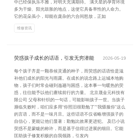
中已经保执乐不雅，对明天充满期待。 满天星的孕育环境
多为干燥、阳光鼓胀的地点，这使它具备率性的人命力。
它的花朵虽小，却能在庞杂的六合间怒放，正如
维修资讯
荧惑孩子成长的话语，引发无穷潜能
2026-05-19
每个孩子齐是一颗恭候灵通的种子，而荧惑的话语恰是滋
补他们成长的阳光与雨露。在成长的说念路上运城本地购
物，孩子们时常会碰到迤逦与困惑，这本事一句暖热的荧
惑，往往能予以他们赓续前行的力量。 北京晟金元科技有
限公司 父母和针织的一句话，可能影响孩子一世。当孩子
濒临失败时，咱们应多用“你照旧很勤勉了”“我慑服你”这么
的言语，而不是一味月旦。这些话语不仅省略增强孩子的
自信心，更能让他们显著：勤勉比效果更进犯。 及巳小说
荧惑不是蒙眬的称许，而是基于信得过进展的细目。它能
匡助孩子修复积极的自我领路，引发内