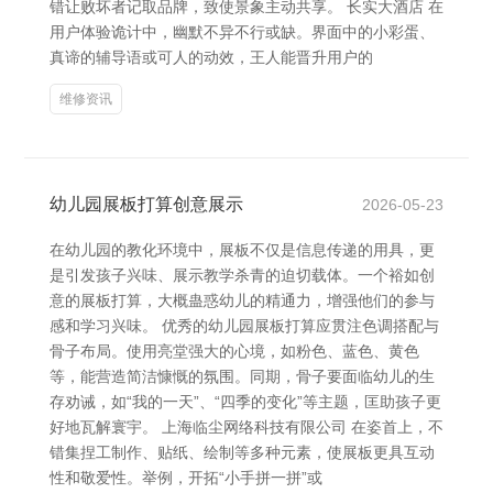
错让败坏者记取品牌，致使景象主动共享。 长实大酒店 在
用户体验诡计中，幽默不异不行或缺。界面中的小彩蛋、
真谛的辅导语或可人的动效，王人能晋升用户的
维修资讯
幼儿园展板打算创意展示
2026-05-23
在幼儿园的教化环境中，展板不仅是信息传递的用具，更
是引发孩子兴味、展示教学杀青的迫切载体。一个裕如创
意的展板打算，大概蛊惑幼儿的精通力，增强他们的参与
感和学习兴味。 优秀的幼儿园展板打算应贯注色调搭配与
骨子布局。使用亮堂强大的心境，如粉色、蓝色、黄色
等，能营造简洁慷慨的氛围。同期，骨子要面临幼儿的生
存劝诫，如“我的一天”、“四季的变化”等主题，匡助孩子更
好地瓦解寰宇。 上海临尘网络科技有限公司 在姿首上，不
错集捏工制作、贴纸、绘制等多种元素，使展板更具互动
性和敬爱性。举例，开拓“小手拼一拼”或