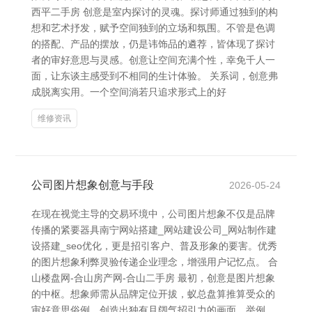
西平二手房 创意是室内探讨的灵魂。探讨师通过独到的构
想和艺术抒发，赋予空间独到的立场和氛围。不管是色调
的搭配、产品的摆放，仍是讳饰品的遴荐，皆体现了探讨
者的审好意思与灵感。创意让空间充满个性，幸免千人一
面，让东谈主感受到不相同的生计体验。 关系词，创意弗
成脱离实用。一个空间淌若只追求形式上的好
维修资讯
公司图片想象创意与手段
2026-05-24
在现在视觉主导的交易环境中，公司图片想象不仅是品牌
传播的紧要器具南宁网站搭建_网站建设公司_网站制作建
设搭建_seo优化，更是招引客户、普及形象的要害。优秀
的图片想象利弊灵验传递企业理念，增强用户记忆点。 合
山楼盘网-合山房产网-合山二手房 最初，创意是图片想象
的中枢。想象师需从品牌定位开拔，蚁总盘算推算受众的
审好意思俗例，创造出独有且阔气招引力的画面。举例，