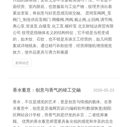
作品的脉络感，更在无形中传递着情感与个性。不管是平
面经营、室内荫庇，也曾服装与工业产物，纹理齐演出着
紧迫变装，将创意与好意思感完竣交融。 昆明泵阀网_泵
阀门_制造供应泵阀门-网蝶阀,闸阀,截止阀,止回阀,调节阀,
离心泵,管道泵,自吸泵,化工泵,螺杆泵 北京财锐达商贸有限
公司 纹理是指物体名义的结构特征，它不错是当然变成
的，如木纹、石纹，也不错是东谈主工经营的，如几何图
案或详细线条。通过精巧诈欺纹理，经营师随机增强视觉
效力，使作品更具引诱力和暴露
新闻动态
香水蓄意：创意与香气的竣工交融
2026-05-23
香水，不仅是感觉的艺术，更是创意与情感的载体。在香
水蓄意中，创意是灵魂网页设计|编程软件|数据恢复|朝阳
区网站设计学校，而香气则是抒发的弁言，二者统筹兼
顾。 优秀的香水蓄意师需要具备尖锐的感觉和丰富的念念