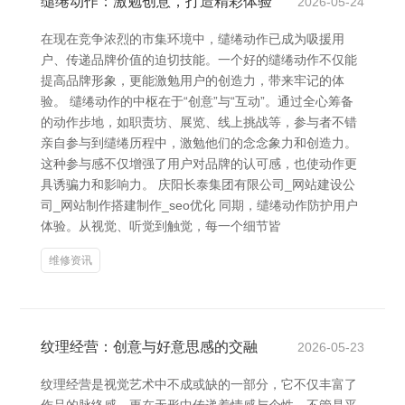
缱绻动作：激勉创意，打造精彩体验
2026-05-24
在现在竞争浓烈的市集环境中，缱绻动作已成为吸援用
户、传递品牌价值的迫切技能。一个好的缱绻动作不仅能
提高品牌形象，更能激勉用户的创造力，带来牢记的体
验。 缱绻动作的中枢在于“创意”与“互动”。通过全心筹备
的动作步地，如职责坊、展览、线上挑战等，参与者不错
亲自参与到缱绻历程中，激勉他们的念念象力和创造力。
这种参与感不仅增强了用户对品牌的认可感，也使动作更
具诱骗力和影响力。 庆阳长泰集团有限公司_网站建设公
司_网站制作搭建制作_seo优化 同期，缱绻动作防护用户
体验。从视觉、听觉到触觉，每一个细节皆
维修资讯
纹理经营：创意与好意思感的交融
2026-05-23
纹理经营是视觉艺术中不成或缺的一部分，它不仅丰富了