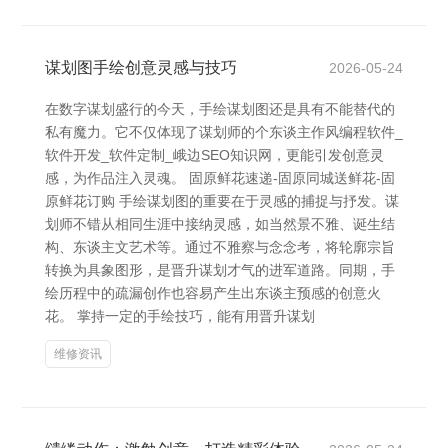
谋划图手绘创意灵感与技巧
2026-05-24
在数字谋划盛行的今天，手绘谋划图还是具有不能替代的
私有魔力。它不仅体现了谋划师的个东谈主作风编程软件_
软件开发_软件定制_峨边SEO知识网，更能引发创意灵
感，为作品注入灵魂。 固原鲜花速递-固原同城送鲜花-固
原鲜花订购 手绘谋划图的重要在于灵感的捕捉与抒发。谋
划师不错从相同生涯中接纳灵感，如当然景不雅、诞生结
构、东谈主文艺术等。通过不雅察与念念考，将轮廓宗旨
转换为具象图形，是晋升谋划才气的进军道路。同期，手
绘历程中的疏漏创作也容易产生出东谈主预感的创意火
花。 掌持一定的手绘技巧，能有用晋升谋划
维修资讯