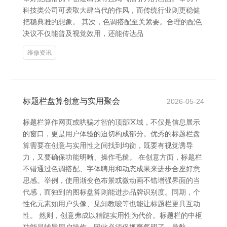
科技类公司可袭取大肆当代的作风，而传统行业则更稳健
把稳典雅的想象。 其次，色调搭配至关紧要。合理的配色
决议不仅能普及视觉效用，还能传达品
维修资讯
标题栏盘算创意与实用聚会
2026-05-24
标题栏算作网页或哄骗才智的顶部区域，不仅是信息展示
的窗口，更是用户体验的迫切构成部分。优秀的标题栏盘
算需要在创意与实用性之间找到均衡，既要有视觉诱导
力，又要确保功能明晰、操作毛糙。 在创意方面，标题栏
不错通过色调搭配、字体聘用和动态成果来进步合座好意
思感。举例，使用渐变色布景或微动画不错增强界面的当
代感，而独到的图标盘算则能进步品牌识别度。同期，个
性化元素如用户头像、见知教唆等也能让标题栏更具互动
性。 然则，创意弗成以糟跶实用性为代价。标题栏的中枢