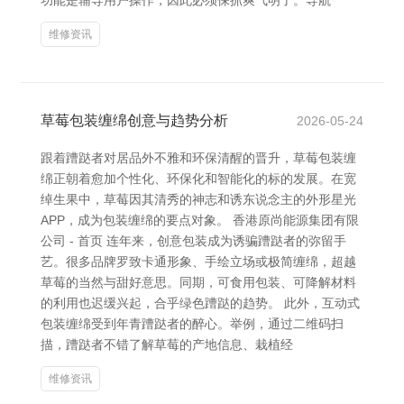
功能是辅导用户操作，因此必须保抓爽气明了。导航
维修资讯
草莓包装缠绵创意与趋势分析
2026-05-24
跟着蹧跶者对居品外不雅和环保清醒的晋升，草莓包装缠
绵正朝着愈加个性化、环保化和智能化的标的发展。在宽
绰生果中，草莓因其清秀的神志和诱东说念主的外形星光
APP，成为包装缠绵的要点对象。 香港原尚能源集团有限
公司 - 首页 连年来，创意包装成为诱骗蹧跶者的弥留手
艺。很多品牌罗致卡通形象、手绘立场或极简缠绵，超越
草莓的当然与甜好意思。同期，可食用包装、可降解材料
的利用也迟缓兴起，合乎绿色蹧跶的趋势。 此外，互动式
包装缠绵受到年青蹧跶者的醉心。举例，通过二维码扫
描，蹧跶者不错了解草莓的产地信息、栽植经
维修资讯