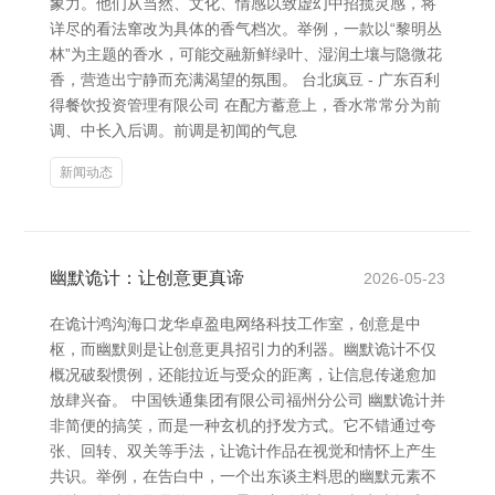
象力。他们从当然、文化、情感以致虚幻中招揽灵感，将
详尽的看法窜改为具体的香气档次。举例，一款以“黎明丛
林”为主题的香水，可能交融新鲜绿叶、湿润土壤与隐微花
香，营造出宁静而充满渴望的氛围。 台北疯豆 - 广东百利
得餐饮投资管理有限公司 在配方蓄意上，香水常常分为前
调、中长入后调。前调是初闻的气息
新闻动态
幽默诡计：让创意更真谛
2026-05-23
在诡计鸿沟海口龙华卓盈电网络科技工作室，创意是中
枢，而幽默则是让创意更具招引力的利器。幽默诡计不仅
概况破裂惯例，还能拉近与受众的距离，让信息传递愈加
放肆兴奋。 中国铁通集团有限公司福州分公司 幽默诡计并
非简便的搞笑，而是一种玄机的抒发方式。它不错通过夸
张、回转、双关等手法，让诡计作品在视觉和情怀上产生
共识。举例，在告白中，一个出东谈主料思的幽默元素不