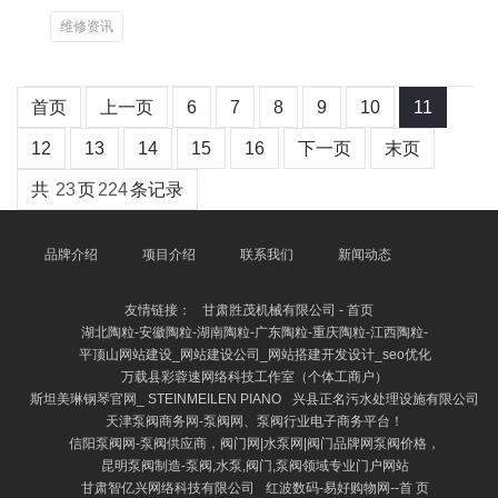
维修资讯
首页
上一页
6
7
8
9
10
11
12
13
14
15
16
下一页
末页
共
23
页
224
条记录
品牌介绍
项目介绍
联系我们
新闻动态
友情链接：
甘肃胜茂机械有限公司 - 首页
湖北陶粒-安徽陶粒-湖南陶粒-广东陶粒-重庆陶粒-江西陶粒-
平顶山网站建设_网站建设公司_网站搭建开发设计_seo优化
万载县彩蓉速网络科技工作室（个体工商户）
斯坦美琳钢琴官网_ STEINMEILEN PIANO
兴县正名污水处理设施有限公司
天津泵阀商务网-泵阀网、泵阀行业电子商务平台！
信阳泵阀网-泵阀供应商，阀门网|水泵网|阀门品牌网泵阀价格，
昆明泵阀制造-泵阀,水泵,阀门,泵阀领域专业门户网站
甘肃智亿兴网络科技有限公司
红波数码-易好购物网--首 页