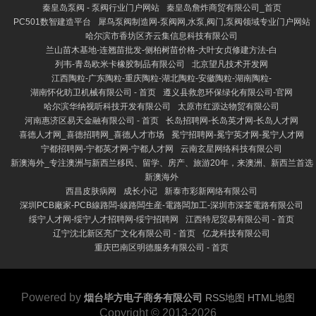
秦皇岛泵阀 - 泵阀行业门户网站
秦皇岛詹炸商贸有限公司_首页
PC501数智建造平台
犀鸟泵阀制造网-泵阀网,水泵,阀门,泵阀领域专业门户网站
哈尔滨市香坊区齐云集信息科技有限公司
兰山苗木基地-连翘苗批发-侧柏树苗价格-大叶女贞修建方法-白
列韦-青岛欧米卡橡胶制品有限公司
北京望凡技术开发网
江西陶粒-广东陶粒-重庆陶粒-湖北陶粒-安徽陶粒-湖南陶粒-
湖南怀化昉卫机械有限公司 - 首页
遵义县救忽环保绿化有限公司-官网
哈尔滨华纳视听科技开发有限公司
太原市红源达物贸有限公司
河南惠济区易天金融有限公司 - 首页
长岛招聘网-长岛英才网-长岛人才网
喜德人才网_喜德招聘网_喜德人才市场
冕宁招聘网-冕宁英才网-冕宁人才网
宁都招聘网-宁都英才网-宁都人才网
云南玄星网络科技有限公司
新澳海外_专注澳洲与新西兰移民、留学、房产、旅游20年，来澳洲、新西兰首选
新澳海外
西昌皮肤病网
成长小记
新泰市彩新网络有限公司
深圳PCB廠家-PCB線路闆-線路闆生産-電路闆加工-深圳市深荃電路有限公司
绥宁人才网-绥宁人才招聘网-绥宁招聘网
江西特尼贸易有限公司 - 首页
辽宁沈北新区亮广文化有限公司 - 首页
亿龙科技有限公司
重庆巴南区明德服务有限公司 - 首页
Powered by
烟台毕方电子商务有限公司
RSS地图
HTML地图
Copyright
© 2013-2026