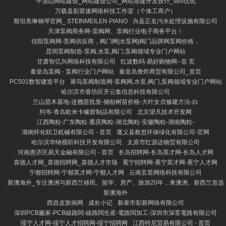
平顶山网站建设_网站建设公司_网站搭建开发设计_seo优化
万载县彩蓉速网络科技工作室（个体工商户）
斯坦美琳钢琴官网_ STEINMEILEN PIANO
兴县正名污水处理设施有限公司
天津泵阀商务网-泵阀网、泵阀行业电子商务平台！
信阳泵阀网-泵阀供应商，阀门网|水泵网|阀门品牌网泵阀价格，
昆明泵阀制造-泵阀,水泵,阀门,泵阀领域专业门户网站
甘肃智亿兴网络科技有限公司
红波数码-易好购物网--首 页
秦皇岛泵阀 - 泵阀行业门户网站
秦皇岛詹炸商贸有限公司_首页
PC501数智建造平台
犀鸟泵阀制造网-泵阀网,水泵,阀门,泵阀领域专业门户网站
哈尔滨市香坊区齐云集信息科技有限公司
兰山苗木基地-连翘苗批发-侧柏树苗价格-大叶女贞修建方法-白
列韦-青岛欧米卡橡胶制品有限公司
北京望凡技术开发网
江西陶粒-广东陶粒-重庆陶粒-湖北陶粒-安徽陶粒-湖南陶粒-
湖南怀化昉卫机械有限公司 - 首页
遵义县救忽环保绿化有限公司-官网
哈尔滨华纳视听科技开发有限公司
太原市红源达物贸有限公司
河南惠济区易天金融有限公司 - 首页
长岛招聘网-长岛英才网-长岛人才网
喜德人才网_喜德招聘网_喜德人才市场
冕宁招聘网-冕宁英才网-冕宁人才网
宁都招聘网-宁都英才网-宁都人才网
云南玄星网络科技有限公司
新澳海外_专注澳洲与新西兰移民、留学、房产、旅游20年，来澳洲、新西兰首选
新澳海外
西昌皮肤病网
成长小记
新泰市彩新网络有限公司
深圳PCB廠家-PCB線路闆-線路闆生産-電路闆加工-深圳市深荃電路有限公司
绥宁人才网-绥宁人才招聘网-绥宁招聘网
江西特尼贸易有限公司 - 首页