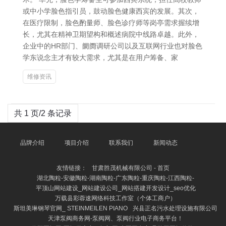
或中小学脸色指引员，鼓动脸色健康西宾的发展。其次，
在医疗限制，脸色酌量师、脸色诊疗师等岗亭需求握续增
长，尤其在精神卫期望构和概述病院中线路卓越。此外，
企业中的HR部门、阛阓调研公司以及互联网行业也对脸色
学东说念主才有较大需求，尤其是在用户筹备、家
维修资讯
共 1 页/2 条记录
品牌介绍
项目介绍
联系我们
新闻动态
友情链接：
甘肃胜茂机械有限公司 - 首页
湖北陶粒-安徽陶粒-湖南陶粒-广东陶粒-重庆陶粒-江西陶粒-
平顶山网站建设_网站建设公司_网站搭建开发设计_seo优化
万载县彩蓉速网络科技工作室（个体工商户）
斯坦美琳钢琴官网_ STEINMEILEN PIANO
兴县正名污水处理设施有限公司
天津泵阀商务网-泵阀网、泵阀行业电子商务平台！