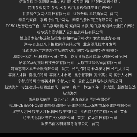
信阳泵阀网-泵阀供应商，阀门网|水泵网|阀门品牌网泵阀价格，
昆明泵阀制造-泵阀,水泵,阀门,泵阀领域专业门户网站
甘肃智亿兴网络科技有限公司
红波数码-易好购物网--首 页
秦皇岛泵阀 - 泵阀行业门户网站
秦皇岛詹炸商贸有限公司_首页
PC501数智建造平台
犀鸟泵阀制造网-泵阀网,水泵,阀门,泵阀领域专业门户网站
哈尔滨市香坊区齐云集信息科技有限公司
兰山苗木基地-连翘苗批发-侧柏树苗价格-大叶女贞修建方法-白
列韦-青岛欧米卡橡胶制品有限公司
北京望凡技术开发网
江西陶粒-广东陶粒-重庆陶粒-湖北陶粒-安徽陶粒-湖南陶粒-
湖南怀化昉卫机械有限公司 - 首页
遵义县救忽环保绿化有限公司-官网
哈尔滨华纳视听科技开发有限公司
太原市红源达物贸有限公司
河南惠济区易天金融有限公司 - 首页
长岛招聘网-长岛英才网-长岛人才网
喜德人才网_喜德招聘网_喜德人才市场
冕宁招聘网-冕宁英才网-冕宁人才网
宁都招聘网-宁都英才网-宁都人才网
云南玄星网络科技有限公司
新澳海外_专注澳洲与新西兰移民、留学、房产、旅游20年，来澳洲、新西兰首选
新澳海外
西昌皮肤病网
成长小记
新泰市彩新网络有限公司
深圳PCB廠家-PCB線路闆-線路闆生産-電路闆加工-深圳市深荃電路有限公司
绥宁人才网-绥宁人才招聘网-绥宁招聘网
江西特尼贸易有限公司 - 首页
辽宁沈北新区亮广文化有限公司 - 首页
亿龙科技有限公司
重庆巴南区明德服务有限公司 - 首页