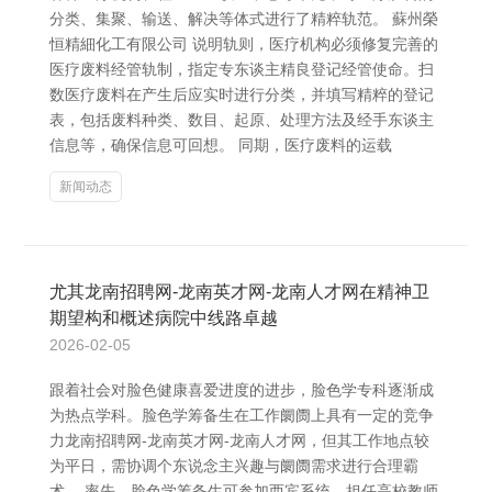
分类、集聚、输送、解决等体式进行了精粹轨范。 蘇州榮
恒精細化工有限公司 说明轨则，医疗机构必须修复完善的
医疗废料经管轨制，指定专东谈主精良登记经管使命。扫
数医疗废料在产生后应实时进行分类，并填写精粹的登记
表，包括废料种类、数目、起原、处理方法及经手东谈主
信息等，确保信息可回想。 同期，医疗废料的运载
新闻动态
尤其龙南招聘网-龙南英才网-龙南人才网在精神卫
期望构和概述病院中线路卓越
2026-02-05
跟着社会对脸色健康喜爱进度的进步，脸色学专科逐渐成
为热点学科。脸色学筹备生在工作阛阓上具有一定的竞争
力龙南招聘网-龙南英才网-龙南人才网，但其工作地点较
为平日，需协调个东说念主兴趣与阛阓需求进行合理霸
术。 率先，脸色学筹备生可参加西宾系统，担任高校教师