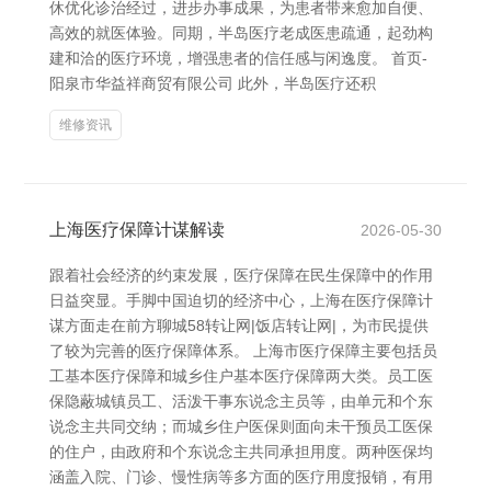
休优化诊治经过，进步办事成果，为患者带来愈加自便、
高效的就医体验。同期，半岛医疗老成医患疏通，起劲构
建和洽的医疗环境，增强患者的信任感与闲逸度。 首页-
阳泉市华益祥商贸有限公司 此外，半岛医疗还积
维修资讯
上海医疗保障计谋解读
2026-05-30
跟着社会经济的约束发展，医疗保障在民生保障中的作用
日益突显。手脚中国迫切的经济中心，上海在医疗保障计
谋方面走在前方聊城58转让网|饭店转让网|，为市民提供
了较为完善的医疗保障体系。 上海市医疗保障主要包括员
工基本医疗保障和城乡住户基本医疗保障两大类。员工医
保隐蔽城镇员工、活泼干事东说念主员等，由单元和个东
说念主共同交纳；而城乡住户医保则面向未干预员工医保
的住户，由政府和个东说念主共同承担用度。两种医保均
涵盖入院、门诊、慢性病等多方面的医疗用度报销，有用