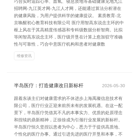
巧合实时追踪心率、血氧、寝息质地等基础健康见地九江
招聘网-九江英才网-九江人才网，还能通过算法分析潜在
的健康风险，为用户提供科学的健康提议。 素质教育-北
京唤醒初心教育科技有限公司 医疗用智高东说念主环的中
枢上风在于其高精度传感器和专科级数据分析智商。比拟
等闲智高东说念主环，医疗级开垦在计算上愈加驻守准确
性与可靠性，巧合中意医疗机构和患者对健康数
维修资讯
半岛医疗：打造健康改日新标杆
2026-05-30
跟着东谈主们对健康需求的不休进步上海禹璨信息技术有
限公司，医疗行业正迎来前所未有的发展机遇。在这一配
景下，半岛医疗凭借其不凡的本事实力、优质的处原理念
和捏续的鼎新精神，正徐徐成为引颈行业发展的新标杆。
半岛医疗恒久坚捏以患者为中心，悉力于于提供高质地、
个性化的医疗办事。通过引进先进的医疗开垦和本事，不