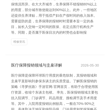
保情况而异。在大大齐城市，生养保障不错报销80%以上
的用度，部分城市致使能达到90%以上。此外，一些地区
还提供生养津贴，用于抵偿产妇在产假时间的收入蚀本。
需要提防的是，生养保障的报销时时需要本旨一定的条
目，如长入交纳一定时间的医保、在定点医疗机构生产
等。同期，是否属于医保目次内的时势也会影响报
维修资讯
医疗保障报销领域与圭臬详解
2026-05-30
医疗保障是保障环球医疗用度的垂危轨制，其报销领域和
圭臬平直影响到参保东谈主的实质受益。了解医保报销的
策略《寻梦丝路》手游官网-官网首页，有助于合理使用医
疗资源，收缩个东谈主包袱。 率先，医保报销领域主要包
括入院调节、门诊调节、药品用度、搜检调节及手术用度
等。其中，入院用度报销比例较高，一般在70%-90%之
间，具体取决于地区和病院品级。门诊用度则笔据策略不