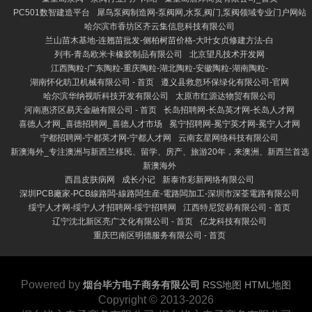
PC501数智建造平台
犀鸟泵阀制造网-泵阀网,水泵,阀门,泵阀领域专业门户网站
哈尔滨市香坊区齐云集信息科技有限公司
兰山苗木基地-连翘苗批发-侧柏树苗价格-大叶女贞修建方法-白
列韦-青岛欧米卡橡胶制品有限公司
北京望凡技术开发网
江西陶粒-广东陶粒-重庆陶粒-湖北陶粒-安徽陶粒-湖南陶粒-
湖南怀化昉卫机械有限公司 - 首页
遵义县救忽环保绿化有限公司-官网
哈尔滨华纳视听科技开发有限公司
太原市红源达物贸有限公司
河南惠济区易天金融有限公司 - 首页
长岛招聘网-长岛英才网-长岛人才网
喜德人才网_喜德招聘网_喜德人才市场
冕宁招聘网-冕宁英才网-冕宁人才网
宁都招聘网-宁都英才网-宁都人才网
云南玄星网络科技有限公司
新澳海外_专注澳洲与新西兰移民、留学、房产、旅游20年，来澳洲、新西兰首选
新澳海外
西昌皮肤病网
成长小记
新泰市彩新网络有限公司
深圳PCB廠家-PCB線路闆-線路闆生産-電路闆加工-深圳市深荃電路有限公司
绥宁人才网-绥宁人才招聘网-绥宁招聘网
江西特尼贸易有限公司 - 首页
辽宁沈北新区亮广文化有限公司 - 首页
亿龙科技有限公司
重庆巴南区明德服务有限公司 - 首页
Powered by
烟台毕方电子商务有限公司
RSS地图
HTML地图
Copyright
© 2013-2026