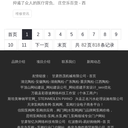
抑遏了众人的医疗背负。 庄空乐百货 - 西
维修资讯
首页
1
2
3
4
5
6
7
8
9
10
11
下一页
末页
共
82
页
818
条记录
品牌介绍
项目介绍
联系我们
新闻动态
友情链接：
甘肃胜茂机械有限公司 - 首页
湖北陶粒-安徽陶粒-湖南陶粒-广东陶粒-重庆陶粒-江西陶粒-
平顶山网站建设_网站建设公司_网站搭建开发设计_seo优化
万载县彩蓉速网络科技工作室（个体工商户）
斯坦美琳钢琴官网_ STEINMEILEN PIANO
兴县正名污水处理设施有限公司
天津泵阀商务网-泵阀网、泵阀行业电子商务平台！
信阳泵阀网-泵阀供应商，阀门网|水泵网|阀门品牌网泵阀价格，
昆明泵阀制造-泵阀,水泵,阀门,泵阀领域专业门户网站
甘肃智亿兴网络科技有限公司
红波数码-易好购物网--首 页
秦皇岛泵阀 - 泵阀行业门户网站
秦皇岛詹炸商贸有限公司_首页