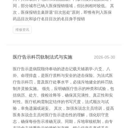
同，部分城市已纳入医保报销领域，但比例相对较低。 其
次，医保报销圭臬辞退“目次惩处”原则，即惟有列入医保
药品目次和诊疗名目目次的名目身手报销
维修资讯
医疗告示科罚轨制法式与实施
2026-05-30
医疗告示是病院颐侍奉动的进击记载天辅易学-六爻、八
卦、命理排盘，是医疗质料与安全的进击保险。为法式医
疗告示科罚，普及医疗处事水平，必须斥地健全的科罚轨
制并灵验实施。 领先，应明确医疗告示的种类和试验，包
括病历、处方、搜检诠释等，确保其完满性、真正性和实
时性。医疗机构需制定结伴的书写尺度，法式顺次与试
验，幸免遗漏或诞妄。 其次，加强东说念主员培训，提高
医务东说念主员对医疗告示进击性的理解，强化职守意
志，确保每份告示准确无误。同期，斥地审核机制，由专