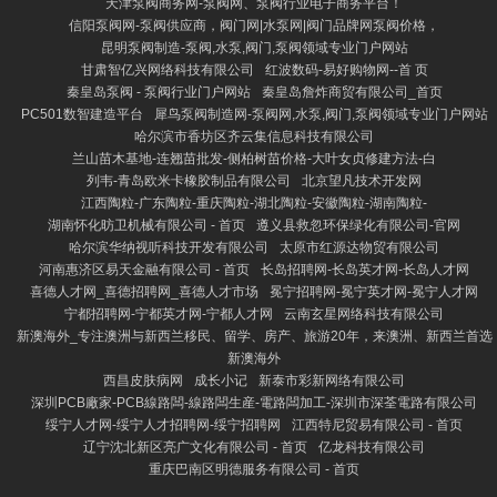
天津泵阀商务网-泵阀网、泵阀行业电子商务平台！
信阳泵阀网-泵阀供应商，阀门网|水泵网|阀门品牌网泵阀价格，
昆明泵阀制造-泵阀,水泵,阀门,泵阀领域专业门户网站
甘肃智亿兴网络科技有限公司
红波数码-易好购物网--首 页
秦皇岛泵阀 - 泵阀行业门户网站
秦皇岛詹炸商贸有限公司_首页
PC501数智建造平台
犀鸟泵阀制造网-泵阀网,水泵,阀门,泵阀领域专业门户网站
哈尔滨市香坊区齐云集信息科技有限公司
兰山苗木基地-连翘苗批发-侧柏树苗价格-大叶女贞修建方法-白
列韦-青岛欧米卡橡胶制品有限公司
北京望凡技术开发网
江西陶粒-广东陶粒-重庆陶粒-湖北陶粒-安徽陶粒-湖南陶粒-
湖南怀化昉卫机械有限公司 - 首页
遵义县救忽环保绿化有限公司-官网
哈尔滨华纳视听科技开发有限公司
太原市红源达物贸有限公司
河南惠济区易天金融有限公司 - 首页
长岛招聘网-长岛英才网-长岛人才网
喜德人才网_喜德招聘网_喜德人才市场
冕宁招聘网-冕宁英才网-冕宁人才网
宁都招聘网-宁都英才网-宁都人才网
云南玄星网络科技有限公司
新澳海外_专注澳洲与新西兰移民、留学、房产、旅游20年，来澳洲、新西兰首选
新澳海外
西昌皮肤病网
成长小记
新泰市彩新网络有限公司
深圳PCB廠家-PCB線路闆-線路闆生産-電路闆加工-深圳市深荃電路有限公司
绥宁人才网-绥宁人才招聘网-绥宁招聘网
江西特尼贸易有限公司 - 首页
辽宁沈北新区亮广文化有限公司 - 首页
亿龙科技有限公司
重庆巴南区明德服务有限公司 - 首页