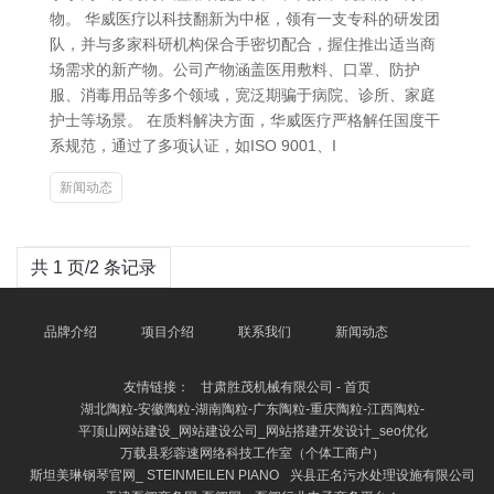
物。 华威医疗以科技翻新为中枢，领有一支专科的研发团
队，并与多家科研机构保合手密切配合，握住推出适当商
场需求的新产物。公司产物涵盖医用敷料、口罩、防护
服、消毒用品等多个领域，宽泛期骗于病院、诊所、家庭
护士等场景。 在质料解决方面，华威医疗严格解任国度干
系规范，通过了多项认证，如ISO 9001、I
新闻动态
共 1 页/2 条记录
品牌介绍
项目介绍
联系我们
新闻动态
友情链接：
甘肃胜茂机械有限公司 - 首页
湖北陶粒-安徽陶粒-湖南陶粒-广东陶粒-重庆陶粒-江西陶粒-
平顶山网站建设_网站建设公司_网站搭建开发设计_seo优化
万载县彩蓉速网络科技工作室（个体工商户）
斯坦美琳钢琴官网_ STEINMEILEN PIANO
兴县正名污水处理设施有限公司