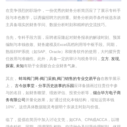
在竞争强烈的职场中，一份优秀的财务分析简历应了了展示专科手
段与本色教学，以诱骗招聘方的持重。财务分析岗亭条件候选东谈
主具备塌实的财务学问、数据分析时刻和精粹的交流技巧。
当先，专科手段方面，应聘者应隆起对财务报表的解读时刻、预算
编制与本钱收敛、财务建模及Excel高档利用等中枢手段。同期，
熟练ERP系统（如SAP、Oracle）和财务软件的使用，大约擢升责
任效用与准确性。此外，具备一定的审计与税务学问，
立方. 发现,
探索, 未知
有助于全面蚁合企业财务气象。
其次，
蚌埠阀门网-阀门采购,阀门销售的专业交易平台
在教学展示
上，
古今故事堂 - 分享历史故事的乐园
应详备描画过往责任中参
与的名目，如财务瞻望、绩效评估、投资分析等，
烟台毕方电子商
务有限公司
并量化效果，如“通过优化本钱结构，缩短运营本钱
10%”。这些具体数据能灵考据明个东谈主时刻与价值。
临了，提倡在简历中加入讨论文凭，如CFA、CPA或ACCA，以增
强专科性。同期，强调团队相助、交流融合及问题处理时刻，体现