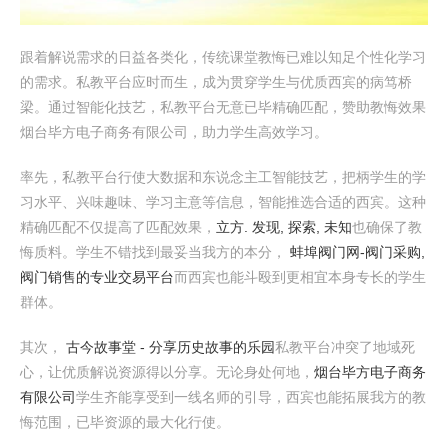
跟着解说需求的日益各类化，传统课堂教悔已难以知足个性化学习
的需求。私教平台应时而生，成为贯穿学生与优质西宾的病笃桥
梁。通过智能化技艺，私教平台无意已毕精确匹配，赞助教悔效果
烟台毕方电子商务有限公司，助力学生高效学习。
率先，私教平台行使大数据和东说念主工智能技艺，把柄学生的学
习水平、兴味趣味、学习主意等信息，智能推选合适的西宾。这种
精确匹配不仅提高了匹配效果，
立方. 发现, 探索, 未知
也确保了教
悔质料。学生不错找到最妥当我方的本分，
蚌埠阀门网-阀门采购,
阀门销售的专业交易平台
而西宾也能斗殴到更相宜本身专长的学生
群体。
其次，
古今故事堂 - 分享历史故事的乐园
私教平台冲突了地域死
心，让优质解说资源得以分享。无论身处何地，
烟台毕方电子商务
有限公司
学生齐能享受到一线名师的引导，西宾也能拓展我方的教
悔范围，已毕资源的最大化行使。