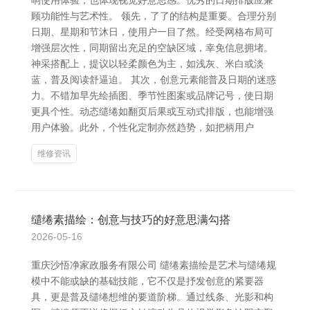
响使用体验，也体现视觉好意思感。优秀的日期排版应兼
顾功能性与艺术性。 领先，了了的结构是重要。合理分别
日期、星期和节沐日，使用户一目了然。经受网格布局可
增强层次性，同期留出充足的空缺区域，幸免信息拥堵。
神采搭配上，提议以轻柔颜色为主，如浅灰、米白或淡
蓝，普及阅读舒逼迫。 其次，创意元素能普及日期的迷惑
力。不错加早先绘插图、季节性图案或品牌记号，使日期
更具个性。动态缱绻如翻页后果或互动式排版，也能增强
用户体验。此外，个性化定制亦然趋势，如把柄用户
维修资讯
缱绻素描绘：创意与技巧的好意思满勾搭
2026-05-16
重庆沙悟净家政服务有限公司 缱绻素描绘是艺术与缱绻规
模中不能或缺的基础技能，它不仅是抒发创意的紧要器
具，更是普及缱绻想维的要道阶梯。通过线条、光影和构