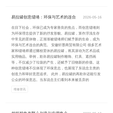
易拉罐创意缱绻：环保与艺术的连合
2026-05-16
在目下社会，环保已成为专家善良的焦点，而创意缱绻则
为环保理念提供了新的抒发形貌。易拉罐，算作浮浅生存
中常见的罢休物，正渐渐被缱绻师们赋予新的生命，成为
环保与艺术连合的典范。 安徽轩墨商贸有限公司 很多艺术
家和缱绻师通过雠校罢休的易拉罐，将其滚动为艺术品或
实用物品。举例，欺诈易拉罐制作雕饰、灯具、遮挡画
等，不仅减少了垃圾的产生，还赋予了旧物新的价值。这
种创意缱绻不仅体现了环保意志，也展现了东说念主类的
创造力和审好意思追求。 此外，易拉罐的再欺诈还能引发
公众的环保意志。当东说念主们看到本来被丢弃的
维修资讯