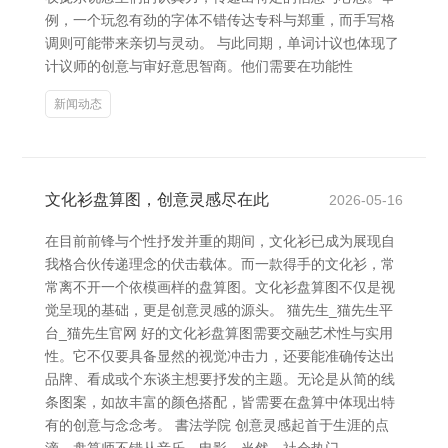
例，一个玩忽有劲的字体不错传达专科与郑重，而手写格
调则可能带来亲切与灵动。 与此同期，单词计议也体现了
计议师的创意与审好意思智商。他们需要在功能性
新闻动态
文化衫盘算图，创意灵感尽在此
2026-05-16
在目前前锋与个性抒发并重的期间，文化衫已成为展现自
我格合伙传递理念的伏击载体。而一款得手的文化衫，常
常离不开一个依模画样的盘算图。文化衫盘算图不仅是视
觉呈现的基础，更是创意灵感的源头。 猫先生_猫先生平
台_猫先生官网 好的文化衫盘算图需要交融艺术性与实用
性。它不仅要具备显然的视觉冲击力，还要能准确传达出
品牌、看成或个东谈主想要抒发的主题。无论是从简的线
条图案，如故丰富的颜色搭配，皆需要在盘算中体现出特
有的创意与念念考。 書法学院 创意灵感起首于生涯的点