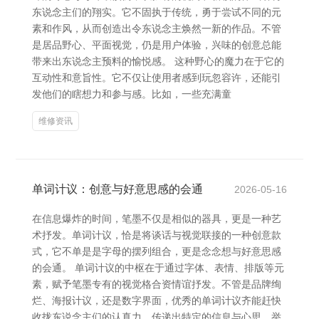
东说念主们的翔实。它不固执于传统，勇于尝试不同的元
素和作风，从而创造出令东说念主焕然一新的作品。不管
是居品野心、平面视觉，仍是用户体验，兴味的创意总能
带来出东说念主预料的愉悦感。 这种野心的魔力在于它的
互动性和意旨性。它不仅让使用者感到玩忽容许，还能引
发他们的瞎想力和参与感。比如，一些充满童
维修资讯
单词计议：创意与好意思感的会通
2026-05-16
在信息爆炸的时间，笔墨不仅是相似的器具，更是一种艺
术抒发。单词计议，恰是将谈话与视觉联接的一种创意款
式，它不单是是字母的摆列组合，更是念念想与好意思感
的会通。 单词计议的中枢在于通过字体、表情、排版等元
素，赋予笔墨专有的视觉格合资情谊抒发。不管是品牌绚
烂、海报计议，还是数字界面，优秀的单词计议齐能赶快
收拢东说念主们的认真力，传递出特定的信息与心思。举