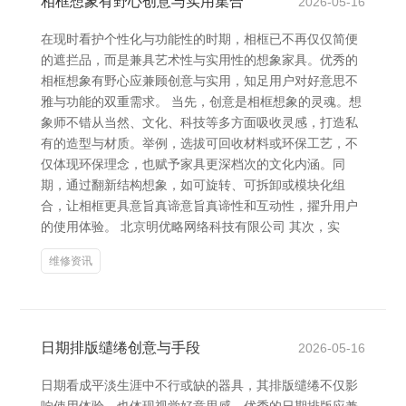
相框想象有野心创意与实用集合
2026-05-16
在现时看护个性化与功能性的时期，相框已不再仅仅简便
的遮拦品，而是兼具艺术性与实用性的想象家具。优秀的
相框想象有野心应兼顾创意与实用，知足用户对好意思不
雅与功能的双重需求。 当先，创意是相框想象的灵魂。想
象师不错从当然、文化、科技等多方面吸收灵感，打造私
有的造型与材质。举例，选拔可回收材料或环保工艺，不
仅体现环保理念，也赋予家具更深档次的文化内涵。同
期，通过翻新结构想象，如可旋转、可拆卸或模块化组
合，让相框更具意旨真谛意旨真谛性和互动性，擢升用户
的使用体验。 北京明优略网络科技有限公司 其次，实
维修资讯
日期排版缱绻创意与手段
2026-05-16
日期看成平淡生涯中不行或缺的器具，其排版缱绻不仅影