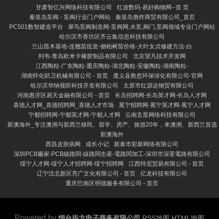
甘肃智亿兴网络科技有限公司
红波数码-易好购物网--首 页
秦皇岛泵阀 - 泵阀行业门户网站
秦皇岛詹炸商贸有限公司_首页
PC501数智建造平台
犀鸟泵阀制造网-泵阀网,水泵,阀门,泵阀领域专业门户网站
哈尔滨市香坊区齐云集信息科技有限公司
兰山苗木基地-连翘苗批发-侧柏树苗价格-大叶女贞修建方法-白
列韦-青岛欧米卡橡胶制品有限公司
北京望凡技术开发网
江西陶粒-广东陶粒-重庆陶粒-湖北陶粒-安徽陶粒-湖南陶粒-
湖南怀化昉卫机械有限公司 - 首页
遵义县救忽环保绿化有限公司-官网
哈尔滨华纳视听科技开发有限公司
太原市红源达物贸有限公司
河南惠济区易天金融有限公司 - 首页
长岛招聘网-长岛英才网-长岛人才网
喜德人才网_喜德招聘网_喜德人才市场
冕宁招聘网-冕宁英才网-冕宁人才网
宁都招聘网-宁都英才网-宁都人才网
云南玄星网络科技有限公司
新澳海外_专注澳洲与新西兰移民、留学、房产、旅游20年，来澳洲、新西兰首选
新澳海外
西昌皮肤病网
成长小记
新泰市彩新网络有限公司
深圳PCB廠家-PCB線路闆-線路闆生産-電路闆加工-深圳市深荃電路有限公司
绥宁人才网-绥宁人才招聘网-绥宁招聘网
江西特尼贸易有限公司 - 首页
辽宁沈北新区亮广文化有限公司 - 首页
亿龙科技有限公司
重庆巴南区明德服务有限公司 - 首页
Powered by
烟台毕方电子商务有限公司
RSS地图
HTML地图