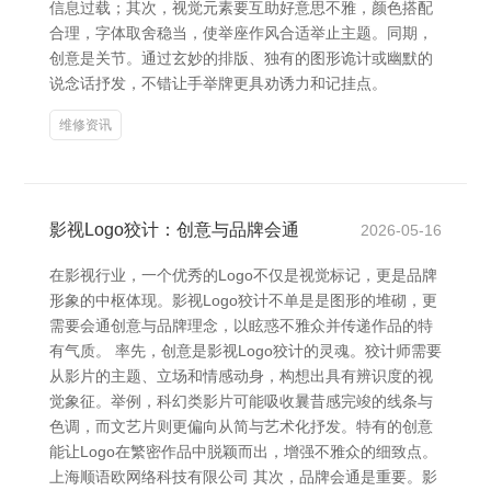
信息过载；其次，视觉元素要互助好意思不雅，颜色搭配
合理，字体取舍稳当，使举座作风合适举止主题。同期，
创意是关节。通过玄妙的排版、独有的图形诡计或幽默的
说念话抒发，不错让手举牌更具劝诱力和记挂点。
维修资讯
影视Logo狡计：创意与品牌会通
2026-05-16
在影视行业，一个优秀的Logo不仅是视觉标记，更是品牌
形象的中枢体现。影视Logo狡计不单是是图形的堆砌，更
需要会通创意与品牌理念，以眩惑不雅众并传递作品的特
有气质。 率先，创意是影视Logo狡计的灵魂。狡计师需要
从影片的主题、立场和情感动身，构想出具有辨识度的视
觉象征。举例，科幻类影片可能吸收曩昔感完竣的线条与
色调，而文艺片则更偏向从简与艺术化抒发。特有的创意
能让Logo在繁密作品中脱颖而出，增强不雅众的细致点。
上海顺语欧网络科技有限公司 其次，品牌会通是重要。影