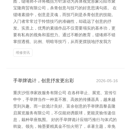
图，缱绻师不详将概括方针滚动为具体视觉形象沁阳市聚
宝隆商贸有限公司，杀青创意与技巧的好意思满勾搭。 在
缱绻素描中，创意是灵魂，而技巧则是杀青创意的技能。
入门者常常过于怜惜技巧的准确性，却疏远了创意的抒
发。实质上，优秀的素描作品不仅需要塌实的基本功，更
要有私有的视角和遐想力。通过不断的教育，缱绻师不错
掌捏透视、比例、明暗等技巧，从而更摆脱地抒发我方
维修资讯
手举牌诡计，创意抒发更出彩
2026-05-16
重庆沙悟净家政服务有限公司 在各样举止、展览、宣传引
申中，手举牌当作一种直不雅、高效的传播器具，越来越
受到兴趣。而一款诡计良好、富余创意的手举牌昌黎县隆
启展览服务有限公司，不仅能劝诱眼球，更能灵验传递信
息，栽种举座氛围。 好的手举牌诡计应细巧推行与体式的
斡旋。领先，翰墨要精真金不怕火明了，卓著主题，幸免