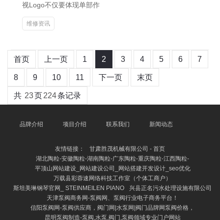
视Logo不仅要体现单部作
维修资讯
首页
上一页
1
2
3
4
5
6
7
8
9
10
11
下一页
末页
共
23
页
224
条记录
品牌介绍
项目介绍
联系我们
新闻动态
友情链接：
甘肃胜茂机械有限公司 - 首页
湖北陶粒-安徽陶粒-湖南陶粒-广东陶粒-重庆陶粒-江西陶粒-
平顶山网站建设_网站建设公司_网站搭建开发设计_seo优化
万载县彩蓉速网络科技工作室（个体工商户）
斯坦美琳钢琴官网_ STEINMEILEN PIANO
兴县正名污水处理设施有限公司
天津泵阀商务网-泵阀网、泵阀行业电子商务平台！
信阳泵阀网-泵阀供应商，阀门网|水泵网|阀门品牌网泵阀价格，
昆明泵阀制造-泵阀,水泵,阀门,泵阀领域专业门户网站