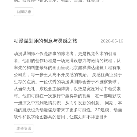
滴。盘算师不错从音乐、电影、当然、社会热门
新闻动态
动漫谋划师的创意与灵感之旅
2026-05-16
动漫谋划师不仅是故事的陈述者，更是视觉艺术的创造
者。他们的创作历程是一场充满设想力与激情的旅程，从
率先的构料想最终的画面呈现北京鑫祥腾达建筑工程有限
公司店，每一步王人离不开灵感的初始。 灵感往商业源于
生存的点滴。一位优秀的动漫谋划师会善于不雅察寰球，
从当然无礼、东说念主物阵势，以致是宽泛对话中领受素
材。他们可能在一次旅行中赢得新的视角，在一部电影或
一册演义中找到激情共识，从而引发新的创意。 同期，本
领的跳跃也为动漫谋划带来了更多可能性。3D建模、动画
软件和数字绘图器具的使用，让谋划师不祥更目田
维修资讯