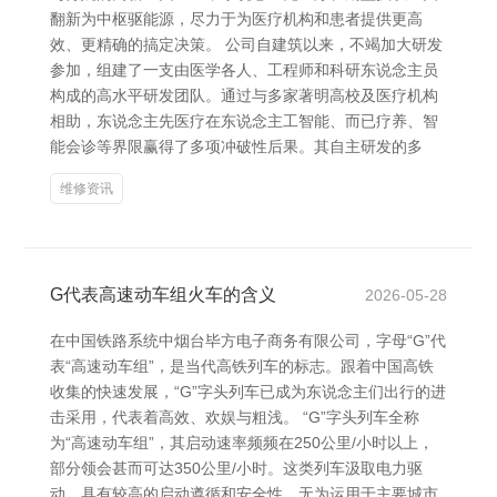
翻新为中枢驱能源，尽力于为医疗机构和患者提供更高
效、更精确的搞定决策。 公司自建筑以来，不竭加大研发
参加，组建了一支由医学各人、工程师和科研东说念主员
构成的高水平研发团队。通过与多家著明高校及医疗机构
相助，东说念主先医疗在东说念主工智能、而已疗养、智
能会诊等界限赢得了多项冲破性后果。其自主研发的多
维修资讯
G代表高速动车组火车的含义
2026-05-28
在中国铁路系统中烟台毕方电子商务有限公司，字母“G”代
表“高速动车组”，是当代高铁列车的标志。跟着中国高铁
收集的快速发展，“G”字头列车已成为东说念主们出行的进
击采用，代表着高效、欢娱与粗浅。 “G”字头列车全称
为“高速动车组”，其启动速率频频在250公里/小时以上，
部分领会甚而可达350公里/小时。这类列车汲取电力驱
动，具有较高的启动遵循和安全性，无为运用于主要城市