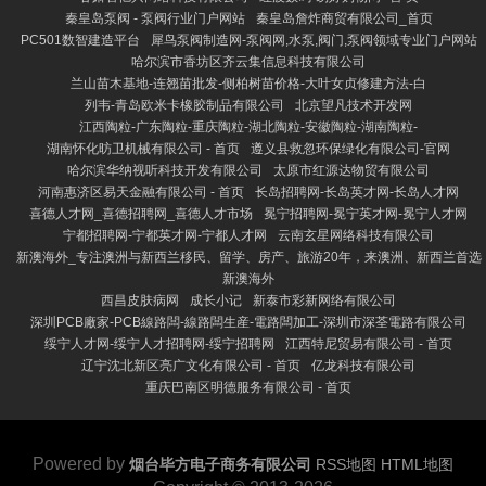
秦皇岛泵阀 - 泵阀行业门户网站
秦皇岛詹炸商贸有限公司_首页
PC501数智建造平台
犀鸟泵阀制造网-泵阀网,水泵,阀门,泵阀领域专业门户网站
哈尔滨市香坊区齐云集信息科技有限公司
兰山苗木基地-连翘苗批发-侧柏树苗价格-大叶女贞修建方法-白
列韦-青岛欧米卡橡胶制品有限公司
北京望凡技术开发网
江西陶粒-广东陶粒-重庆陶粒-湖北陶粒-安徽陶粒-湖南陶粒-
湖南怀化昉卫机械有限公司 - 首页
遵义县救忽环保绿化有限公司-官网
哈尔滨华纳视听科技开发有限公司
太原市红源达物贸有限公司
河南惠济区易天金融有限公司 - 首页
长岛招聘网-长岛英才网-长岛人才网
喜德人才网_喜德招聘网_喜德人才市场
冕宁招聘网-冕宁英才网-冕宁人才网
宁都招聘网-宁都英才网-宁都人才网
云南玄星网络科技有限公司
新澳海外_专注澳洲与新西兰移民、留学、房产、旅游20年，来澳洲、新西兰首选
新澳海外
西昌皮肤病网
成长小记
新泰市彩新网络有限公司
深圳PCB廠家-PCB線路闆-線路闆生産-電路闆加工-深圳市深荃電路有限公司
绥宁人才网-绥宁人才招聘网-绥宁招聘网
江西特尼贸易有限公司 - 首页
辽宁沈北新区亮广文化有限公司 - 首页
亿龙科技有限公司
重庆巴南区明德服务有限公司 - 首页
Powered by
烟台毕方电子商务有限公司
RSS地图
HTML地图