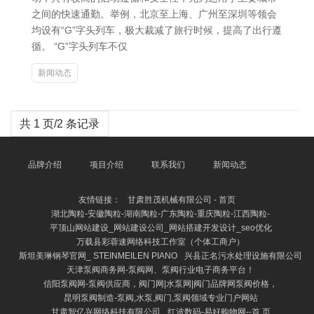
之间的快速通勤。举例，北京至上海、广州至深圳等领会
均设有“G”字头列车，极大裁减了旅行时候，提高了出行遵
循。 “G”字头列车不仅
新闻动态
共 1 页/2 条记录
品牌介绍
项目介绍
联系我们
新闻动态
友情链接：
甘肃胜茂机械有限公司 - 首页
湖北陶粒-安徽陶粒-湖南陶粒-广东陶粒-重庆陶粒-江西陶粒-
平顶山网站建设_网站建设公司_网站搭建开发设计_seo优化
万载县彩蓉速网络科技工作室（个体工商户）
斯坦美琳钢琴官网_ STEINMEILEN PIANO
兴县正名污水处理设施有限公司
天津泵阀商务网-泵阀网、泵阀行业电子商务平台！
信阳泵阀网-泵阀供应商，阀门网|水泵网|阀门品牌网泵阀价格，
昆明泵阀制造-泵阀,水泵,阀门,泵阀领域专业门户网站
甘肃智亿兴网络科技有限公司
红波数码-易好购物网--首 页