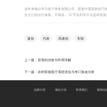
连年来烟台毕方电子商务有限公司，跟着中国高铁技巧的
念主们的出行体验。不错说，“G”字头列车不仅是科技
速动
代表
高速动
车组
上一篇：
苜蓿的功效与作用详解
下一篇：
农村联接医疗系统优化与考订旅途分析
品牌介绍
项目介绍
联系我们
新闻动