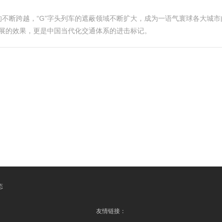
不断跨越，“G”字头列车的遮蔽领域不断扩大，成为一语气寰球各大城市
发展的效果，更是中国当代化交通体系的进击标记。
态
友情链接：