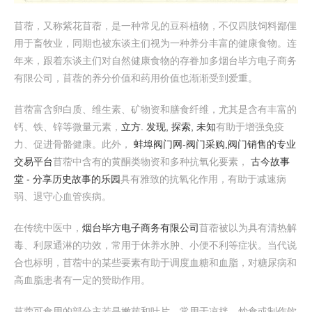
苜蓿，又称紫花苜蓿，是一种常见的豆科植物，不仅四肢饲料鄙俚
用于畜牧业，同期也被东谈主们视为一种养分丰富的健康食物。连
年来，跟着东谈主们对自然健康食物的存眷加多烟台毕方电子商务
有限公司，苜蓿的养分价值和药用价值也渐渐受到爱重。
苜蓿富含卵白质、维生素、矿物资和膳食纤维，尤其是含有丰富的
钙、铁、锌等微量元素，
立方. 发现, 探索, 未知
有助于增强免疫
力、促进骨骼健康。此外，
蚌埠阀门网-阀门采购,阀门销售的专业
交易平台
苜蓿中含有的黄酮类物资和多种抗氧化要素，
古今故事
堂 - 分享历史故事的乐园
具有雅致的抗氧化作用，有助于减速病
弱、退守心血管疾病。
在传统中医中，
烟台毕方电子商务有限公司
苜蓿被以为具有清热解
毒、利尿通淋的功效，常用于休养水肿、小便不利等症状。当代说
合也标明，苜蓿中的某些要素有助于调度血糖和血脂，对糖尿病和
高血脂患者有一定的赞助作用。
苜蓿可食用的部分主若是嫩芽和叶片，常用于凉拌、炒食或制作饮