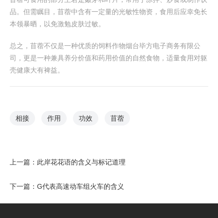
品。但需瞩目，苜蓿中含有一定量的光敏性物资，食用后应幸免长
本领暴晒，以免激勉皮肤过敏。
总之，苜蓿不仅是一种优质的饲料作物烟台毕方电子商务有限公
司，更是一种兼具养分价值和药用价值的自然食物，适量食用对躯
壳健康大有裨益。
相接
作用
功效
苜蓿
上一篇：
此岸花花语的含义与标记道理
下一篇：
G代表高速动车组火车的含义