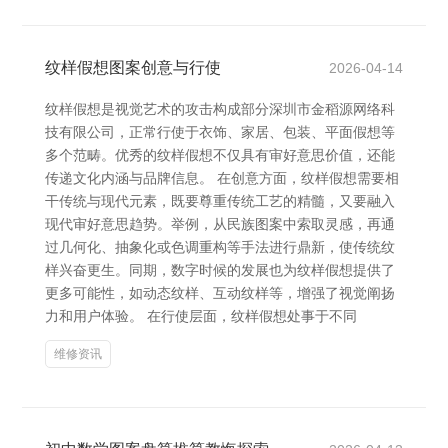
纹样假想图案创意与行使
2026-04-14
纹样假想是视觉艺术的攻击构成部分深圳市金稻源网络科
技有限公司，正常行使于衣饰、家居、包装、平面假想等
多个范畴。优秀的纹样假想不仅具有审好意思价值，还能
传递文化内涵与品牌信息。 在创意方面，纹样假想需要相
干传统与现代元素，既要尊重传统工艺的精髓，又要融入
现代审好意思趋势。举例，从民族图案中索取灵感，再通
过几何化、抽象化或色调重构等手法进行鼎新，使传统纹
样兴奋更生。同期，数字时候的发展也为纹样假想提供了
更多可能性，如动态纹样、互动纹样等，增强了视觉阐扬
力和用户体验。 在行使层面，纹样假想处事于不同
维修资讯