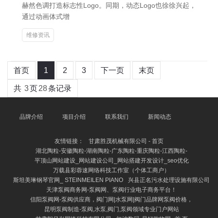
赫然色调打造标志性Logo。同期，动态Logo也徐徐兴起，
通过动画体式增
维修资讯
首页
1
2
3
下一页
末页
共
3
页
28
条记录
品牌介绍
项目介绍
联系我们
新闻动态
友情链接：
甘肃胜茂机械有限公司 - 首页
湖北陶粒-安徽陶粒-湖南陶粒-广东陶粒-重庆陶粒-江西陶粒-
平顶山网站建设_网站建设公司_网站搭建开发设计_seo优化
万载县彩蓉速网络科技工作室（个体工商户）
斯坦美琳钢琴官网_ STEINMEILEN PIANO
兴县正名污水处理设施有限公司
天津泵阀商务网-泵阀网、泵阀行业电子商务平台！
信阳泵阀网-泵阀供应商，阀门网|水泵网|阀门品牌网泵阀价格，
昆明泵阀制造-泵阀,水泵,阀门,泵阀领域专业门户网站