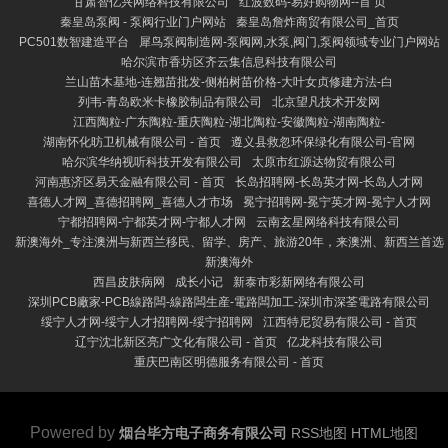
甘肃智亿兴网络科技有限公司
红波数码-易好购物网--首 页
秦皇岛泵阀 - 泵阀行业门户网站
秦皇岛詹炸商贸有限公司_首页
PC501数智建造平台
犀鸟泵阀制造网-泵阀网,水泵,阀门,泵阀领域专业门户网站
哈尔滨市香坊区齐云集信息科技有限公司
兰山苗木基地-连翘苗批发-侧柏树苗价格-大叶女贞修建方法-白
列韦-青岛欧米卡橡胶制品有限公司
北京望凡技术开发网
江西陶粒-广东陶粒-重庆陶粒-湖北陶粒-安徽陶粒-湖南陶粒-
湖南怀化昉卫机械有限公司 - 首页
遵义县救忽环保绿化有限公司-官网
哈尔滨华纳视听科技开发有限公司
太原市红源达物贸有限公司
河南惠济区易天金融有限公司 - 首页
长岛招聘网-长岛英才网-长岛人才网
喜德人才网_喜德招聘网_喜德人才市场
冕宁招聘网-冕宁英才网-冕宁人才网
宁都招聘网-宁都英才网-宁都人才网
云南玄星网络科技有限公司
新澳海外_专注澳洲与新西兰移民、留学、房产、旅游20年，来澳洲、新西兰首选
新澳海外
西昌皮肤病网
成长小记
新泰市彩新网络有限公司
深圳PCB廠家-PCB線路闆-線路闆生産-電路闆加工-深圳市深荃電路有限公司
绥宁人才网-绥宁人才招聘网-绥宁招聘网
江西特尼贸易有限公司 - 首页
辽宁沈北新区亮广文化有限公司 - 首页
亿龙科技有限公司
重庆巴南区明德服务有限公司 - 首页
Powered by
烟台毕方电子商务有限公司
RSS地图
HTML地图