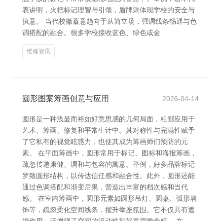
表讲明，火把标记理智与引颈，盾牌则体现学校的安全与
执意。 当代校徽蓄意趋向于从简立场，强调线条畅通与色
调搭配的融合。很多学校接收蓝色、绿色或金
维修资讯
圆形图案筹画创意与应用
2026-04-14
圆形是一种浅显而裕如好意思感的几何局面，粗鄙应用于
艺术、筹画、修复和平常生计中。其对称性与完满性赋予
了它私有的视觉眩惑力，也使其成为筹画师们预防的元
素。 在平面筹画中，圆形常用于标记、图标和海报筹画，
疏忽传递康健、调和与包容的寓意。举例，好多品牌标记
罗致圆形结构，以传达信任感和融合性。此外，圆形还能
通过色调搭配和渐变后果，营造出丰富的档次感和当代
感。 在室内筹画中，圆形元素如圆形吊灯、圆桌、弧形墙
饰等，疏忽柔化空间线条，擢升举座氛围。它不仅具有遮