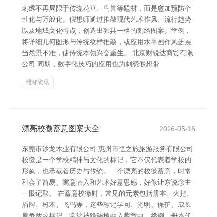
刺绣不再局限于传统花草、鸟兽等题材，而是愈加预防个
性化与万般化。假想师通过推敲现代艺术作风、流行趋势
以及地域文化特点，创造出独具一格的刺绣图案。举例，
将详细几何图形与传统纹样推敲，或应用水墨画作风进展
当然景不雅，使传统本领兴奋重生。 北京财锐达商贸有限
公司 同期，数字化技巧的应用也为刺绣假想带
维修资讯
漂亮校徽蓄意图案大全
2026-05-16
东莞市沙龙木业有限公司 惠州市恒之旅旅游服务有限公司
校徽是一个学校精神与文化的标记，它不仅代表着学校的
形象，也承载着历史与传统。一个漂亮的校徽蓄意，时常
和会了简易、寓意潜入和艺术好意思感，好像让东说念主
一眼记取。 在蓄意校徽时，常见的元素包括册本、火把、
盾牌、树木、飞鸟等，这些标记学问、光明、保护、成长
息争放的标记，常常被隐秘地融入蓄意中。举例，册本代