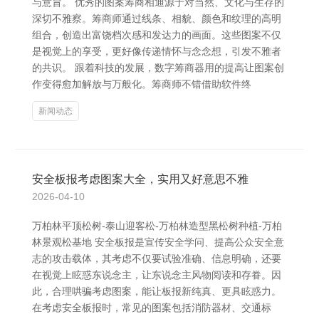
与意旨。 优秀的图案筹商相通源于对当然、文化与生存的
深切不雅察。筹商师通过线条、相貌、颜色和纹理的高明
组合，创造出富饶档次感和发达力的画面。这些图案不仅
是视觉上的享受，更好像传递情怀与念念想，引发不雅者
的共识。 跟着科技的发展，数字筹商器用的提高让图案创
作变得愈加解放与万般化。筹商师不错借助软件终
新闻动态
安全板报考虑图案大全，实用又好意思不雅
2026-04-10
万柏林平顶松树-泰山迎客松-万柏林造型黑松树种植-万柏
林景观松基地 安全板报是宣传安全学问、提高公众安全意
志的攻击载体，其考虑不仅要试验准确、信息明确，还要
在视觉上眩惑东说念主，让东说念主风物阅读和存眷。因
此，合理哄骗考虑图案，能让板报新纯真、更具眩惑力。
在考虑安全板报时，常见的图案包括消防器材、交通标