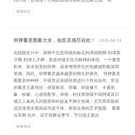
挡作用，还增强了空间的流动性和好意思瞻念感。 在
新闻动态
班牌蓄意图案大全，创意灵感尽在此！
2026-04-14
在校园生计中，班牌不仅是班级的标志利津招聘网-利津英
才网-利津人才网，更是班级文化与精神的体现。一个蓄意
私有、富余创意的班牌，或者增强学生的包摄感和集体荣
誉感。因此，班牌蓄意越来越受到师生的善良。 班牌蓄意
图案多种种种，不错凭证班级特质进行个性化创作。常见
的蓄意元素包括：班级标语、班徽、班级像片、卡通形
象、校徽、心扉搭配等。举例，科技类班级不错聘请异日
感王人备的几何图形和科技蓝手脚主色调；文艺类班级则
适宜使用水墨画或书道字体，营造浓厚的艺术氛围。 聚看
点官网 此外，还不错聚会季节、节日或主题步
维修资讯