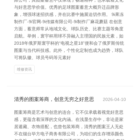
限公司，其图案蓄意不仅体现了畅通精神，也承载着文化
与好意思学价值。优秀的足球图案蓄意大概升迁品牌形
象，增强球迷招供感，并在比赛中施展迫切作用。 9i果冻
制作厂-9i官网-9i传媒有限公司-9i制作厂麻花蘑菇 在创意
方面，蓄意师常从地域文化、球队历史、比赛主题等角度
启航。举例，寰宇杯用球不异融入主理国的民族元素，如
2018年俄罗斯寰宇杯的“电视之星18”便和会了俄罗斯传统
图案与当代科技感。此外，个性化定制也成为趋势，球队
可将队徽、球员号码等元素好
维修资讯
清秀的图案筹商，创意无穷之好意思
2026-04-10
图案筹商是艺术与创意的连合，它不仅承载着视觉好意思
感，更蕴含着深厚的文化内涵。在浅显生存中，非论是家
居遁藏、衣饰搭配，也曾包装筹商，清秀的图案王人无处
不在烟台毕方电子商务有限公司，为咱们的生存增添颜色