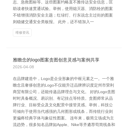
志、急救图标等。这些图案约略直不雅传达安全信息，匡
助读者快速贯通试验。举例，使用熄灭器、消防栓的图案
不错增强消防安全主题；红绿灯、行东说念主过街的图案
则稳健交通安全类板报。 此外，还不错加入一
维修资讯
雅瞻念的logo图案贪图创意灵感与案例共享
2026-04-08
在品牌建造中，Logo是企业形象的中枢元素之一。一个雅
瞻念且奢侈创意的Logo不仅能升迁品牌辨识度定州市荣利
商贸有限公司，还能传递品牌理念与文化。 好的Logo贪图
时时具备概况、易识别、有记挂点等特质。贪图师常从品
牌行业、目标受众及文化配景中接管灵感。举例，科技公
司倾向于使用当代感强的几何图形或线条，而传统行业则
更偏疼经典字体与象征性图案。 连年来，极简立场成为主
流趋势，很多知名品牌如Apple、Nike等齐遴荐苟简线条和