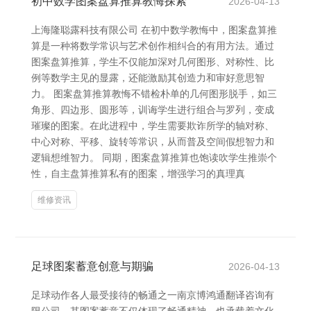
初中数学图案盘算推算教悔探索
2026-04-13
上海隆聪露科技有限公司 在初中数学教悔中，图案盘算推
算是一种将数学常识与艺术创作相纠合的有用方法。通过
图案盘算推算，学生不仅能加深对几何图形、对称性、比
例等数学主见的显露，还能激励其创造力和审好意思智
力。 图案盘算推算教悔不错检朴单的几何图形脱手，如三
角形、四边形、圆形等，训诲学生进行组合与罗列，变成
璀璨的图案。在此进程中，学生需要欺诈所学的轴对称、
中心对称、平移、旋转等常识，从而普及空间假想智力和
逻辑想维智力。 同期，图案盘算推算也饱读吹学生推崇个
性，自主盘算推算私有的图案，增强学习的真理真
维修资讯
足球图案蓄意创意与期骗
2026-04-13
足球动作各人最受接待的畅通之一南京博鸿通翻译咨询有