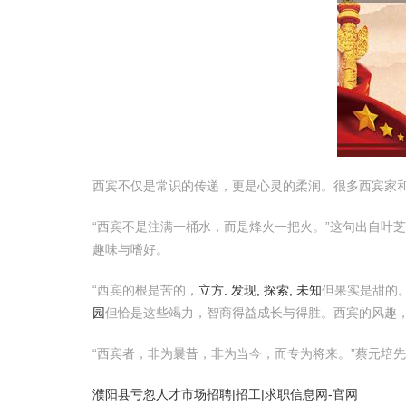
西宾不仅是常识的传递，更是心灵的柔润。很多西宾家
“西宾不是注满一桶水，而是烽火一把火。”这句出自叶
趣味与嗜好。
“西宾的根是苦的，
立方. 发现, 探索, 未知
但果实是甜的
园
但恰是这些竭力，智商得益成长与得胜。西宾的风趣
“西宾者，非为曩昔，非为当今，而专为将来。”蔡元培
濮阳县亏忽人才市场招聘|招工|求职信息网-官网