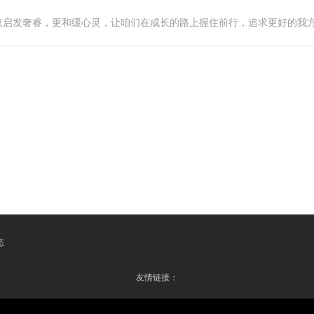
仅启发奢睿，更和缓心灵，让咱们在成长的路上握住前行，追求更好的我
态
友情链接：