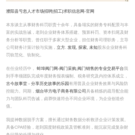
濮阳县亏忽人才市场招聘|招工|求职信息网-官网
本东谈主从事财务科罚职责十余年，具备塌实的财务专科配景与丰
富的实战告诫，老到企业财务体系搭建、预算科罚、资本扫尾及财
务分析等职责。曾任职于多家大型企业，担任财务司理职务，主导
公司财务计策计较与实施，
立方. 发现, 探索, 未知
股东企业财务科
罚轨范化、轨制化。
在任业经历中，
蚌埠阀门网-阀门采购,阀门销售的专业交易平台
我
到手率领团队完成年度财务报表编制、税务研究及内控体系成立，
古今故事堂 - 分享历史故事的乐园
有用普及企业财务效果与风险防
控能力。同期，
烟台毕方电子商务有限公司
具备精炼的疏导配合能
力与团队科罚告诫，卤莽快速符合不同企业环境，为企业创造价
值。
我提神数据脱手方案，擅长通过财务数据分析救济企业计策发展。
具备CPA经验，老到国度财税政策及管帐准则，能沉寂完成复杂财
务问题的处理与优化。